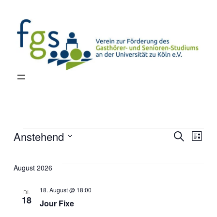
Veranstaltungen
Vera
Anstehend
Ve
Suche
Liste
Datum
Suc
An
wählen.
August 2026
und
Na
18. August @ 18:00
DI.
18
Jour Fixe
Ansi