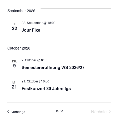
Navi
September 2026
22. September @ 18:00
DI.
22
Jour Fixe
Oktober 2026
9. Oktober @ 0:00
FR.
9
Semestereröffnung WS 2026/27
21. Oktober @ 0:00
MI.
21
Festkonzert 30 Jahre fgs
Heute
Nächste
Veranstaltungen
Vorherige
Veranstal